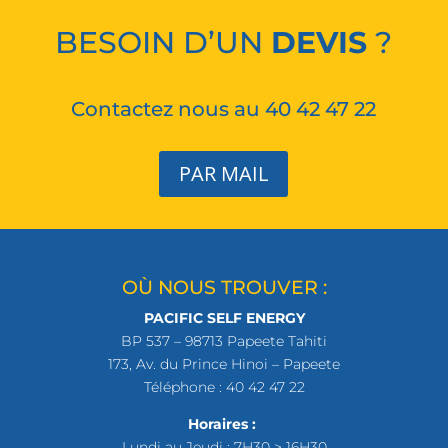
BESOIN D’UN
DEVIS
?
Contactez nous au 40 42 47 22
PAR MAIL
OÙ NOUS TROUVER :
PACIFIC SELF ENERGY
BP 537 – 98713 Papeete Tahiti
173, Av. du Prince Hinoi – Papeete
Téléphone : 40 42 47 22
Horaires :
Lundi au Jeudi : 7H30 > 16H30