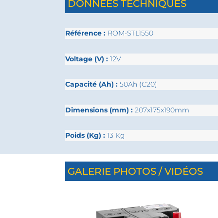
DONNÉES TECHNIQUES
Référence :
ROM-STL1550
Voltage (V) :
12V
Capacité (Ah) :
50Ah (C20)
Dimensions (mm) :
207x175x190mm
Poids (Kg) :
13 Kg
GALERIE PHOTOS / VIDÉOS