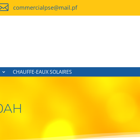

commercialpse@mail.pf
CHAUFFE-EAUX SOLAIRES
50AH