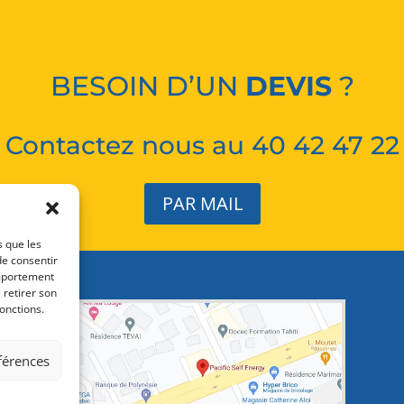
BESOIN D’UN
DEVIS
?
Contactez nous au 40 42 47 22
PAR MAIL
s que les
de consentir
omportement
 retirer son
onctions.
éférences