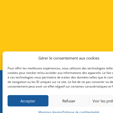
Gérer le consentement aux cookies
Pour offrir les meilleures expériences, nous utilisons des technologies telle
cookies pour stocker et/ou accéder aux informations des appareils. Le fait 
à ces technologies nous permettra de traiter des données telles que le c
de navigation ou les ID uniques sur ce site. Le fait de ne pas consentir ou de
OÙ NOUS TROUVER :
consentement peut avoir un effet négatif sur certaines caractéristiques et f
PACIFIC SELF ENERGY
BP 537 – 98713 Papeete Tahiti
Accepter
Refuser
Voir les pr
173, Av. du Prince Hinoi – Papeete
Téléphone : 40 42 47 22
Mentions légales
Politique de confidentialité